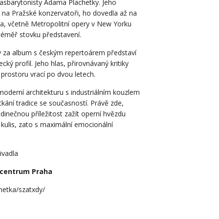
sbarytonisty Adama Plachetky. Jeho
la na Pražské konzervatoři, ho dovedla až na
ia, včetně Metropolitní opery v New Yorku
 téměř stovku představení.
ky za album s českým repertoárem představí
 profil. Jeho hlas, přirovnávaný kritiky
prostoru vrací po dvou letech.
oderní architekturu s industriálním kouzlem
etkání tradice se současností. Právě zde,
edinečnou příležitost zažít operní hvězdu
ulis, zato s maximální emocionální
ivadla
ocentrum Praha
hetka/szatxdy/