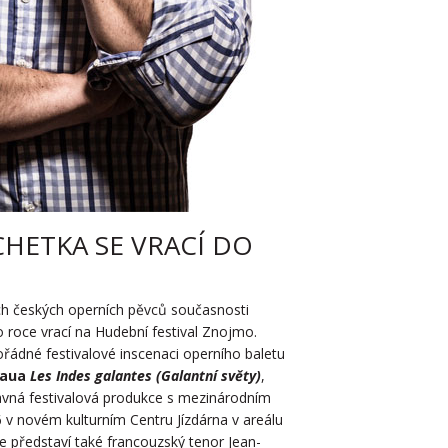
HETKA SE VRACÍ DO
ích českých operních pěvců současnosti
 roce vrací na Hudební festival Znojmo.
mořádné festivalové inscenaci operního baletu
eaua
Les Indes galantes (Galantní světy)
,
ravná festivalová produkce s mezinárodním
6 v novém kulturním Centru Jízdárna v areálu
 představí také francouzský tenor Jean-