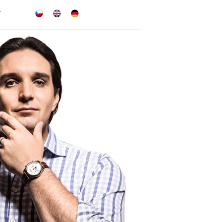
T
česky
english
deutsch