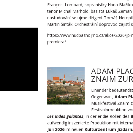
François Lombard, sopranistky Hana Blažík
tenor Michal Marhold, basista Lukáš Zeman
nastudování se ujme dirigent Tomáš Netopil
Martin Šinták. Orchestrální doprovod zajist
https://www.hudbaznojmo.cz/akce/2026/jp-ra
premiera/
ADAM PLA
ZNAIM ZU
Einer der bedeutends
Gegenwart,
Adam Pl
Musikfestival Znaim z
Festivalproduktion v
Les Indes galantes
, in der er die Rollen des
B
aufwendig inszenierte Produktion mit inter
Juli 2026
im neuen
Kulturzentrum Jízdárn