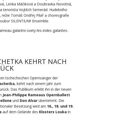
ová, Lenka Máčiková a Doubravka Novotná,
 a tenorista Vojtěch Semerád. Hudebního
, režie Tomáš Ondřej Pilař a choreografie
í soubor SILENTIUM! Ensemble.
meau-galantni-svety-les-indes-galantes-
CHETKA KEHRT NACH
RÜCK
ten tschechischen Opernsänger der
achetka
, kehrt nach einem Jahr zum
urück. Das Publikum erlebt ihn in der neuen
on
Jean-Philippe Rameaus Opernballett
ellone
und
Don Alvar
übernimmt. Die
nationaler Besetzung wird am
16., 18. und 19.
a
auf dem Gelände des
Klosters Louka
in