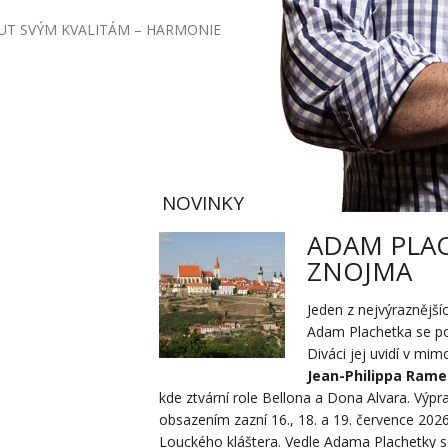
UT SVÝM KVALITÁM – HARMONIE
NOVINKY
ADAM PLAC
ZNOJMA
Jeden z nejvýraznějš
Adam Plachetka se po
Diváci jej uvidí v mi
Jean-Philippa Ram
kde ztvární role Bellona a Dona Alvara. Výp
obsazením zazní 16., 18. a 19. července 202
Louckého kláštera. Vedle Adama Plachetky se