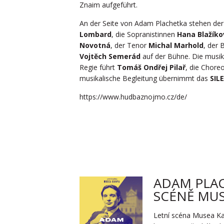
Znaim aufgeführt.
An der Seite von Adam Plachetka stehen de
Lombard
, die Sopranistinnen
Hana Blažíko
Novotná
, der Tenor
Michal Marhold
, der
Vojtěch Semerád
auf der Bühne. Die musi
Regie führt
Tomáš Ondřej Pilař
, die Chor
musikalische Begleitung übernimmt das
SIL
https://www.hudbaznojmo.cz/de/
ADAM PLAC
SCÉNĚ MU
Letní scéna Musea Ka