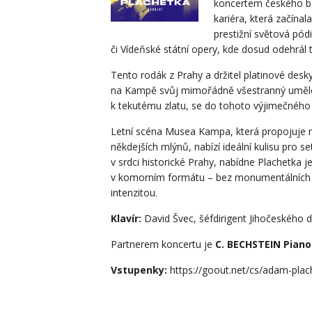
koncertem českého ba
kariéra, která začína
prestižní světová pód
či Vídeňské státní opery, kde dosud odehrál
Tento rodák z Prahy a držitel platinové des
na Kampě svůj mimořádně všestranný umělecký
k tekutému zlatu, se do tohoto výjimečného 
Letní scéna Musea Kampa, která propojuje m
někdejších mlýnů, nabízí ideální kulisu pro s
v srdci historické Prahy, nabídne Plachetka j
v komorním formátu – bez monumentálních k
intenzitou.
Klavír:
David Švec, šéfdirigent Jihočeského d
Partnerem koncertu je
C. BECHSTEIN Pian
Vstupenky:
https://goout.net/cs/adam-plac