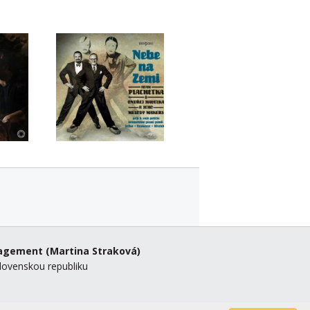
nagement
(Martina Straková)
lovenskou republiku