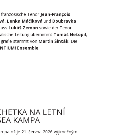
r französische Tenor
Jean-François
vá
,
Lenka Máčiková
und
Doubravka
 Bass
Lukáš Zeman
sowie der Tenor
kalische Leitung übernimmt
Tomáš Netopil
,
eografie stammt von
Martin Šinták
. Die
ENTIUM! Ensemble
.
HETKA NA LETNÍ
SEA KAMPA
mpa ožije 21. června 2026 výjimečným