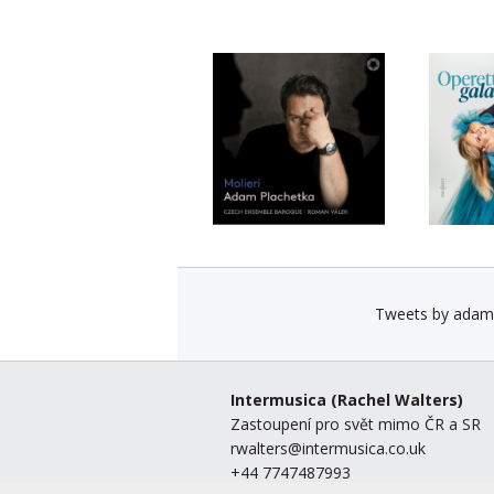
Tweets by adam
Intermusica
(Rachel Walters)
Zastoupení pro svět mimo ČR a SR
rwalters@intermusica.co.uk
+44 7747487993