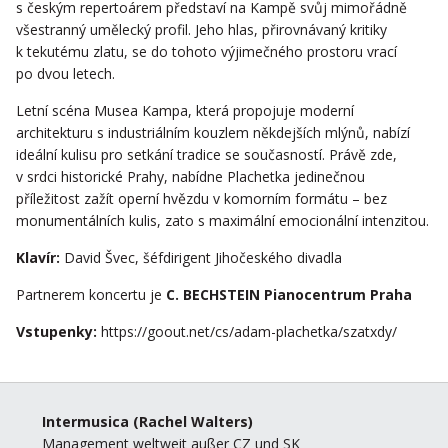
s českým repertoárem představí na Kampě svůj mimořádně
všestranný umělecký profil. Jeho hlas, přirovnávaný kritiky
k tekutému zlatu, se do tohoto výjimečného prostoru vrací
po dvou letech.
Letní scéna Musea Kampa, která propojuje moderní
architekturu s industriálním kouzlem někdejších mlýnů, nabízí
ideální kulisu pro setkání tradice se současností. Právě zde,
v srdci historické Prahy, nabídne Plachetka jedinečnou
příležitost zažít operní hvězdu v komorním formátu – bez
monumentálních kulis, zato s maximální emocionální intenzitou.
Klavír:
David Švec, šéfdirigent Jihočeského divadla
Partnerem koncertu je
C. BECHSTEIN Pianocentrum Praha
Vstupenky:
https://goout.net/cs/adam-plachetka/szatxdy/
Intermusica
(Rachel Walters)
Management weltweit außer CZ und SK