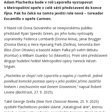
Adam Plachetka bude v roli Leporella vystupovat
v Metropolitní opeře v celé sérii představení do konce
října. Pak ho čeká na tomto jevišti role nová – toreador
Escamillo v opeře Carmen.
V hlavní roli Dona Giovanniho se newyorskému publiku
představil Ryan Speedo Green, po jeho boku vystoupily
sopranistky Federica Lombardi (Donna Anna), Janai Brugger
(Donna Elvira) a Hera Hyesang Park (Zerlina), tenorista Ben
Bliss (Don Ottavio) a basisté Adam Palka při svém debutu
(Komtur) a William Guanbo So (Masetto). První sérii představení
diriguje hudební ředitel Metropolitní opery Yannick Nézet-
Séguin.
„Plachetka se chopil role Leporella a naplno ji rozehrál. Jediná
poněkud komická postava opery v jeho podání přímo zazářila
hněvem i znechucením nad Donem Giovannim,“
napsal Robert
Levine (
Bachtrack
, 27. 9. 2025).
Také George Grella (
New York Classical Review
, 25. 9. 2025)
vyzdvihl Plachetkovo podání slavné „Katalogové árie“, kterou