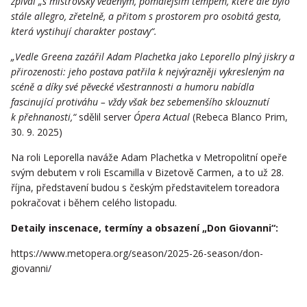
zpíval „s mistrovsky vedeným, pomalejším tempem, které ale bylo
stále allegro, zřetelně, a přitom s prostorem pro osobitá gesta,
která vystihují charakter postavy“.
„Vedle Greena zazářil Adam Plachetka jako Leporello plný jiskry a
přirozenosti: jeho postava patřila k nejvýrazněji vykresleným na
scéně a díky své pěvecké všestrannosti a humoru nabídla
fascinující protiváhu – vždy však bez sebemenšího sklouznutí
k přehnanosti,“
sdělil server
Ópera Actual
(Rebeca Blanco Prim,
30. 9. 2025)
Na roli Leporella naváže Adam Plachetka v Metropolitní opeře
svým debutem v roli Escamilla v Bizetově Carmen, a to už 28.
října, představení budou s českým představitelem toreadora
pokračovat i během celého listopadu.
Detaily inscenace, termíny a obsazení „Don Giovanni“:
https://www.metopera.org/season/2025-26-season/don-
giovanni/