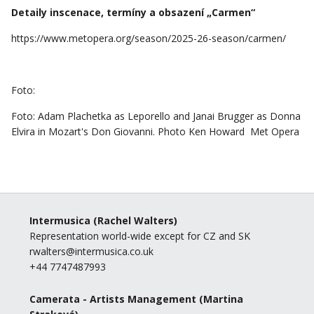
Detaily inscenace, termíny a obsazení „Carmen“
https://www.metopera.org/season/2025-26-season/carmen/
Foto:
Foto: Adam Plachetka as Leporello and Janai Brugger as Donna
Elvira in Mozart's Don Giovanni. Photo Ken Howard Met Opera
Intermusica
(Rachel Walters)
Representation world-wide except for CZ and SK
rwalters@intermusica.co.uk
+44 7747487993
Camerata - Artists Management
(Martina